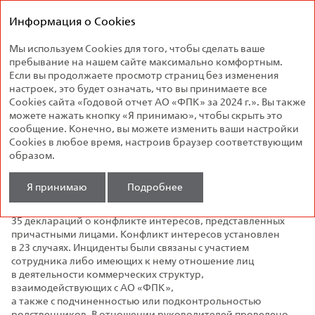
Федеральная
Годовой отчет
пассажирская
Информация о Cookies
2024
компания
Мы используем Cookies для того, чтобы сделать ваше
Порядок урегулирования
пребывание на нашем сайте максимально комфортным.
конфликта интересов
Если вы продолжаете просмотр страниц без изменения
настроек, это будет означать, что вы принимаете все
Cookies сайта «Годовой отчет АО «ФПК» за 2024 г.». Вы также
В Компании действует комиссия по урегулированию
можете нажать кнопку «Я принимаю», чтобы скрыть это
конфликта интересов под председательством заместителя
сообщение. Конечно, вы можете изменить ваши настройки
Генерального директора по безопасности. За рассмотрение
Cookies в любое время, настроив браузер соответствующим
деклараций о конфликте интересов отвечает Центр
образом.
корпоративной безопасности.
Я принимаю
Подробнее
В 2024 году рассмотрено 32 ситуации с признаками
конфликта интересов, по которым проверено
35 деклараций о конфликте интересов, представленных
причастными лицами. Конфликт интересов установлен
в 23 случаях. Инциденты были связаны с участием
сотрудника либо имеющих к нему отношение лиц
в деятельности коммерческих структур,
взаимодействующих с АО «ФПК»,
а также с подчиненностью или подконтрольностью
родственников. В отношении руководителей проведено