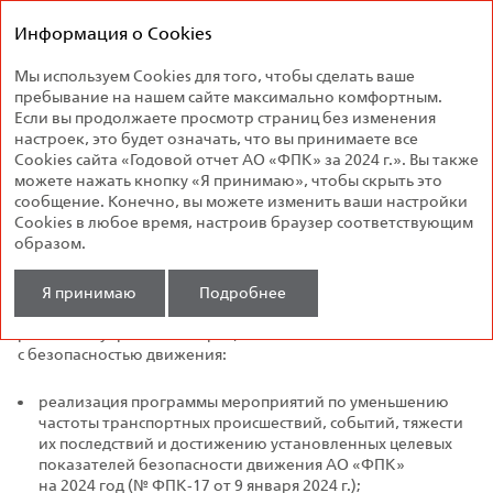
Федеральная
Годовой отчет
пассажирская
Информация о Cookies
2024
компания
Мы используем Cookies для того, чтобы сделать ваше
Безопасность перевозок
пребывание на нашем сайте максимально комфортным.
Если вы продолжаете просмотр страниц без изменения
Обеспечение безопасности движения
настроек, это будет означать, что вы принимаете все
поездов
Cookies сайта «Годовой отчет АО «ФПК» за 2024 г.». Вы также
можете нажать кнопку «Я принимаю», чтобы скрыть это
сообщение. Конечно, вы можете изменить ваши настройки
В 2024 году целевой показатель безопасности движения
Cookies в любое время, настроив браузер соответствующим
по АО «ФПК» выполнен с улучшением на 54 % и составил
образом.
0,0011 события на 1 млн поездо‑км холдинга «РЖД».
Положительная динамика состояния безопасности
Я принимаю
Подробнее
движения достигнута в ходе проведения планомерной
работы по управлению процессами, связанными
с безопасностью движения:
реализация программы мероприятий по уменьшению
частоты транспортных происшествий, событий, тяжести
их последствий и достижению установленных целевых
показателей безопасности движения АО «ФПК»
на 2024 год (№ ФПК‑17 от 9 января 2024 г.);