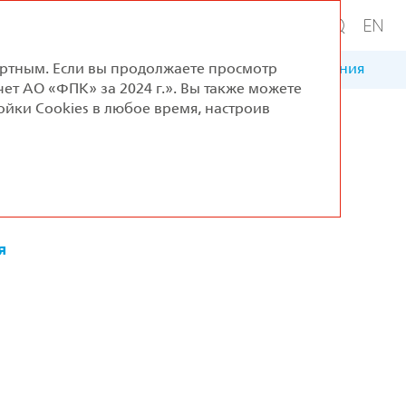
ортным. Если вы продолжаете просмотр
ение
Устойчивое развитие
Приложения
чет АО «ФПК» за 2024 г.». Вы также можете
йки Cookies в любое время, настроив
я