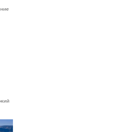
ение
окий