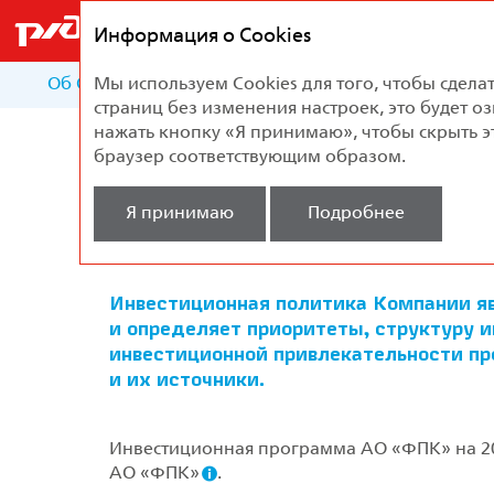
Федеральная
пассажирская
Информация о Cookies
компания
Об Отчете
Мы используем Cookies для того, чтобы сде
О Компании
Стратегия развит
страниц без изменения настроек, это будет оз
нажать кнопку «Я принимаю», чтобы скрыть э
Главная
Обзор результатов
Инвестиц
браузер соответствующим образом.
Я принимаю
Подробнее
Инвестиционна
Инвестиционная политика Компании яв
и определяет приоритеты, структуру и
инвестиционной привлекательности пр
и их источники.
Инвестиционная программа АО «ФПК» на 20
АО «ФПК»
.