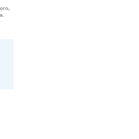
ого,
я.