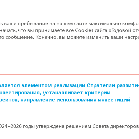
Годовой отчет 2024
лать ваше пребывание на нашем сайте максимально комф
ия
Обзор результатов
Корпоративное управл
начать, что вы принимаете все Cookies сайта «Годовой от
то сообщение. Конечно, вы можете изменить ваши настро
ионная деятельность
я деятельность
ляется элементом реализации Стратегии развити
нвестирования, устанавливает критерии
оектов, направление использования инвестиций
24–2026 годы утверждена решением Совета директоров