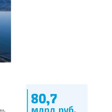
80,7
млрд руб.
ва,