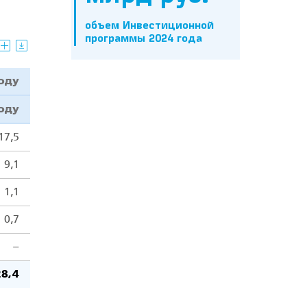
объем Инвестиционной
программы 2024 года
году
году
17,5
9,1
1,1
0,7
–
28,4