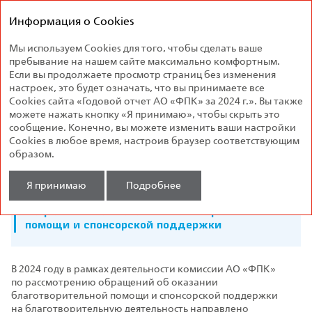
Федеральная
Годовой отчет
пассажирская
Информация о Cookies
2024
компания
Мы используем Cookies для того, чтобы сделать ваше
Благотворительная
пребывание на нашем сайте максимально комфортным.
деятельность
Если вы продолжаете просмотр страниц без изменения
настроек, это будет означать, что вы принимаете все
Cookies сайта «Годовой отчет АО «ФПК» за 2024 г.». Вы также
МЭР 34
можете нажать кнопку «Я принимаю», чтобы скрыть это
сообщение. Конечно, вы можете изменить ваши настройки
Cookies в любое время, настроив браузер соответствующим
образом.
306,2
млн руб.
Я принимаю
Подробнее
направлено на оказание благотворительной
помощи и спонсорской поддержки
В 2024 году в рамках деятельности комиссии АО «ФПК»
по рассмотрению обращений об оказании
благотворительной помощи и спонсорской поддержки
на благотворительную деятельность направлено